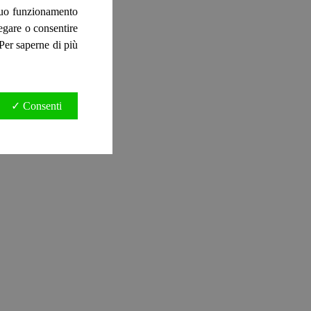
 suo funzionamento
negare o consentire
. Per saperne di più
✓ Consenti
ro)