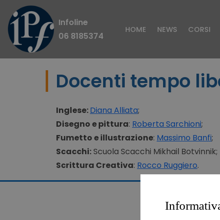
Infoline
HOME
NEWS
CORSI
06 8185374
Docenti tempo lib
Inglese:
Diana Alliata
;
Disegno e pittura
:
Roberta Sarchioni
;
Fumetto e illustrazione
:
Massimo Banfi
;
Scacchi:
Scuola Scacchi Mikhail Botvinnik;
Scrittura Creativa
:
Rocco Ruggiero
.
Informativ