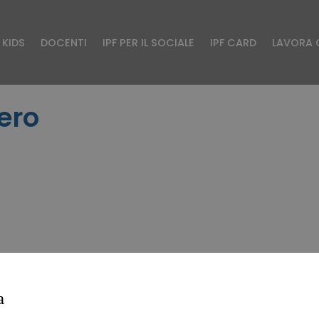
KIDS
DOCENTI
IPF PER IL SOCIALE
IPF CARD
LAVORA 
ero
Safeguarding – Tutela dei minori
a