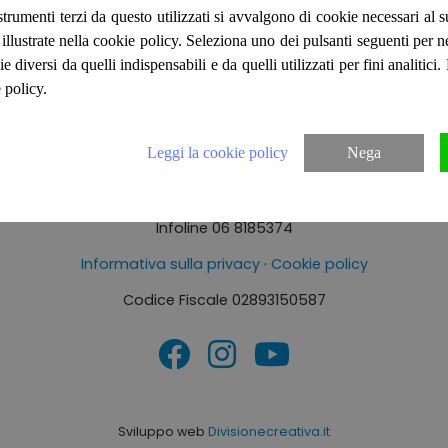
Bilancio sociale 2025
strumenti terzi da questo utilizzati si avvalgono di cookie necessari al
ità illustrate nella cookie policy. Seleziona uno dei pulsanti seguenti per 
ie diversi da quelli indispensabili e da quelli utilizzati per fini analitici
 policy.
Leggi la cookie policy
Nega
© 2026 Insieme Per Fare
a Pelagosa, 3 – 00141 Roma (Montesacro - Metro B1 Conca d'o
Infoline 06 8185374
Informativa sulla privacy
·
Cookie policy
Codice Fiscale 02893150587
Sviluppo web
Divisionecreativa.it