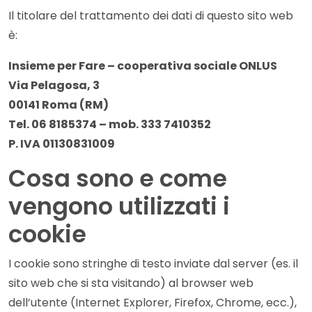
DOCENTI
Il titolare del trattamento dei dati di questo sito web
è:
IPF PER IL SOCIALE
Insieme per Fare – cooperativa sociale ONLUS
Via Pelagosa, 3
IPF CARD
00141 Roma (RM)
Tel. 06 8185374 – mob. 333 7410352
LAVORA CON NOI
P. IVA 01130831009
Cosa sono e come
CONTATTI
vengono utilizzati i
IPF STORE
cookie
I cookie sono stringhe di testo inviate dal server (es. il
sito web che si sta visitando) al browser web
Chiama ora
dell’utente (Internet Explorer, Firefox, Chrome, ecc.),