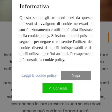
Informativa
Questo sito o gli strumenti terzi da questo
utilizzati si avvalgono di cookie necessari al
Corsi
suo funzionamento e utili alle finalità illustrate
Danza e ballo
nella cookie policy. Seleziona uno dei pulsanti
seguenti per negare o consentire l'utilizzo dei
Movimento, espressione, creatività, crescita,
cookie diversi da quelli indispensabili e da
quelli utilizzati per fini analitici. Per saperne di
inclusione, passione sono le parole chiave del settore
più consulta la cookie policy.
danza e ballo della nostra scuola che si impegna
nell’offrire un ambiente accogliente e stimolante per
studenti di tutte le età e livelli di esperienza. I
Leggi la cookie policy
Nega
programmi sono vasti e molto articolati, gli insegnanti
✓ Consenti
altamente qualificati lavorano con gli studenti
sviluppando le loro capacità tecniche e artistiche,
sostenendo la loro crescita in una scuola dove
ognuno può cogliere l’opportunità...