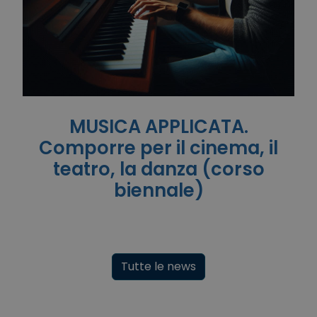
MUSICA APPLICATA.
Comporre per il cinema, il
teatro, la danza (corso
biennale)
Tutte le news