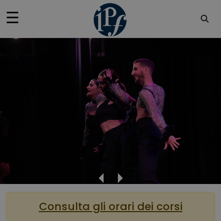
×
☰
HOME
NEWS
CORSI
KIDS
Consulta gli orari dei corsi