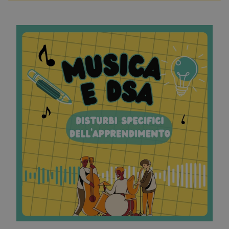
DOCENTI
IPF PER IL SOCIALE
IPF CARD
LAVORA CON NOI
CONTATTI
IPF STORE
Chiama ora